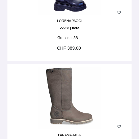
LORENA PAGGI
22258 | nero
Grössen:
38
CHF 389.00
PANAMA JACK