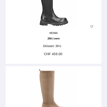
MOMA
250 | nero
Grössen:
36½
CHF 459.00