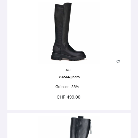
AGL
756564 | nero
Grössen:
38½
CHF 499.00