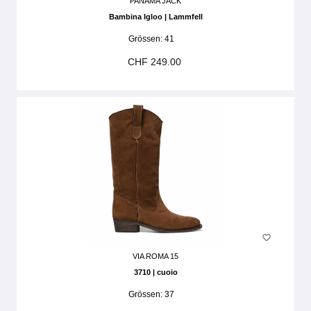
PANAMA JACK
Bambina Igloo | Lammfell
Grössen:
41
CHF 249.00
VIA ROMA 15
3710 | cuoio
Grössen:
37