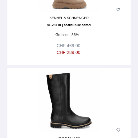
KENNEL & SCHMENGER
81-28710 | softnubuk camel
Grössen:
36½
CHF 469.00
CHF 289.00