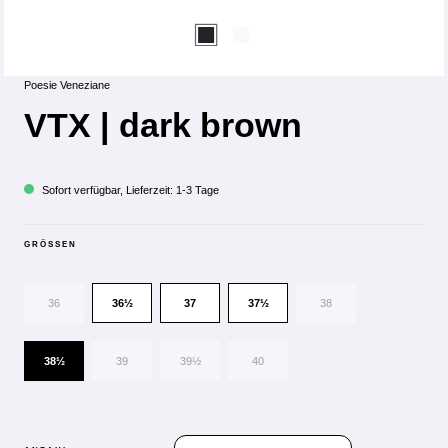
Poesie Veneziane
VTX | dark brown
Sofort verfügbar, Lieferzeit: 1-3 Tage
GRÖSSEN
36
36½
37
37½
38
38½
39
39½
40
PRODUKT ANZAHL: GIB DEN GEWÜN