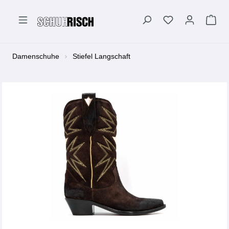
alt springen
Damenschuhe
Stiefel Langschaft
Bildergalerie überspringen