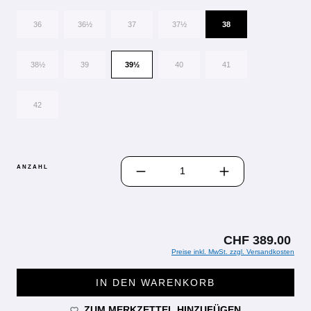
36
36½
37
37½
38
38½
39
39½
40
41
42
PRODUKT ANZAHL: GIB DEN GEWÜN
ANZAHL
CHF 389.00
Preise inkl. MwSt. zzgl. Versandkosten
IN DEN WARENKORB
ZUM MERKZETTEL HINZUFÜGEN