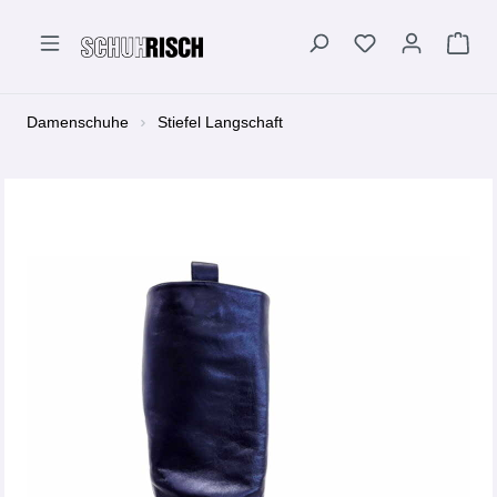
alt springen
Damenschuhe
Stiefel Langschaft
Bildergalerie überspringen