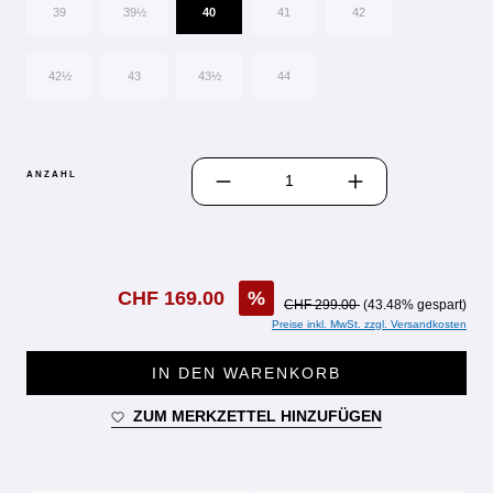
39
39½
40
41
42
42½
43
43½
44
PRODUKT ANZAHL: GIB DEN GEWÜN
ANZAHL
CHF 169.00
%
CHF 299.00
(43.48% gespart)
Preise inkl. MwSt. zzgl. Versandkosten
IN DEN WARENKORB
ZUM MERKZETTEL HINZUFÜGEN