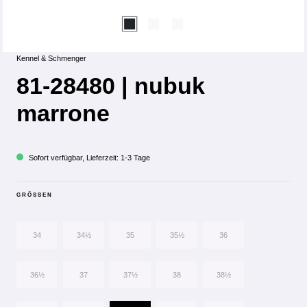
Kennel & Schmenger
81-28480 | nubuk
marrone
Sofort verfügbar, Lieferzeit: 1-3 Tage
GRÖSSEN
34
34½
35
35½
36
36½
37
37½
38
38½