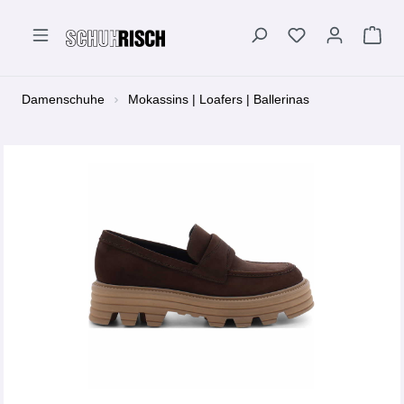
alt springen
Damenschuhe
Mokassins | Loafers | Ballerinas
Bildergalerie überspringen