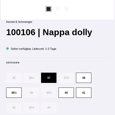
Kennel & Schmenger
100106 | Nappa dolly
Sofort verfügbar, Lieferzeit: 1-3 Tage
GRÖSSEN
36
36½
37
37½
38
38½
39
39½
40
41
42
42½
43