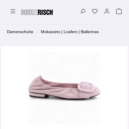
alt springen
Damenschuhe
Mokassins | Loafers | Ballerinas
Bildergalerie überspringen