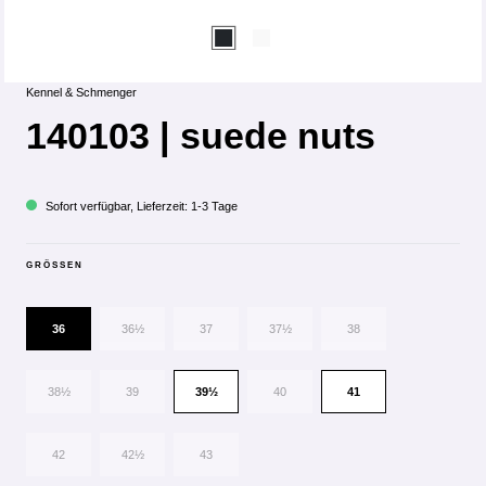
Kennel & Schmenger
140103 | suede nuts
Sofort verfügbar, Lieferzeit: 1-3 Tage
GRÖSSEN
36
36½
37
37½
38
38½
39
39½
40
41
42
42½
43