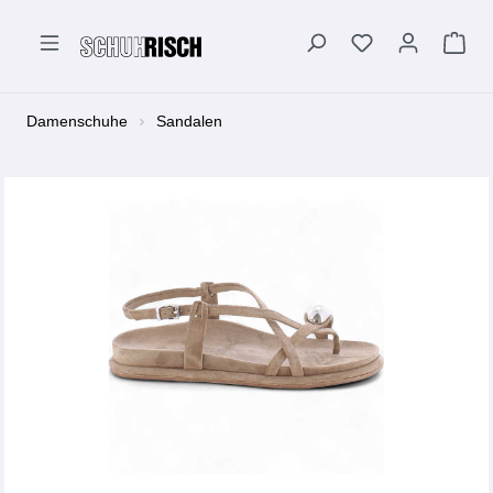
alt springen
Damenschuhe
Sandalen
Bildergalerie überspringen