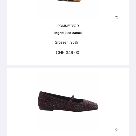
POMME D'OR
Ingrid | leo camel
Grössen:
36½
CHF 349.00