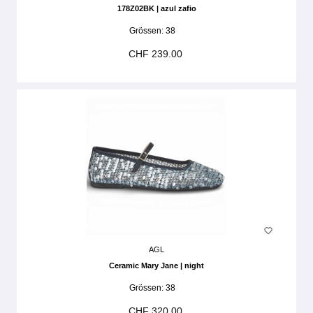
178Z02BK | azul zafio
Grössen:
38
CHF 239.00
AGL
Ceramic Mary Jane | night
Grössen:
38
CHF 320.00