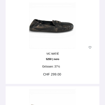
VIC MATIÈ
5250 | nero
Grössen:
37½
CHF 299.00