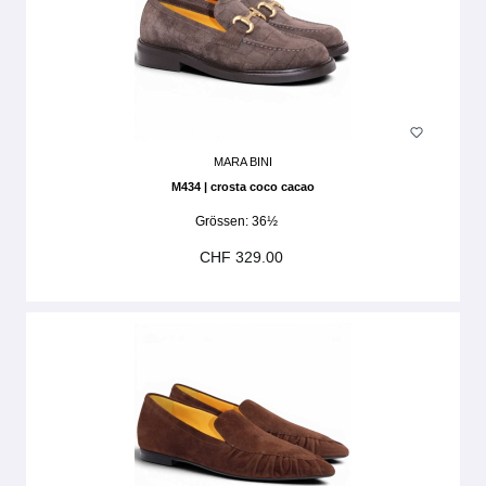
MARA BINI
M434 | crosta coco cacao
Grössen:
36½
CHF 329.00