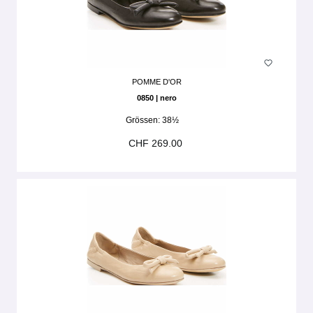
POMME D'OR
0850 | nero
Grössen:
38½
CHF 269.00