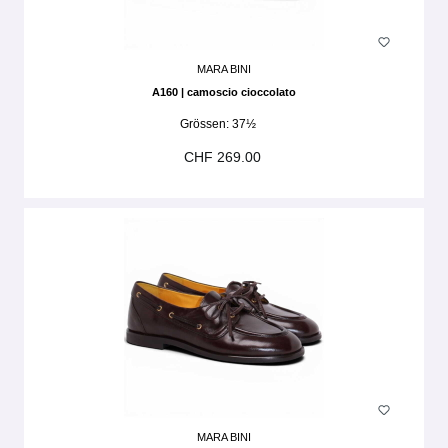
MARA BINI
A160 | camoscio cioccolato
Grössen:
37½
CHF 269.00
MARA BINI