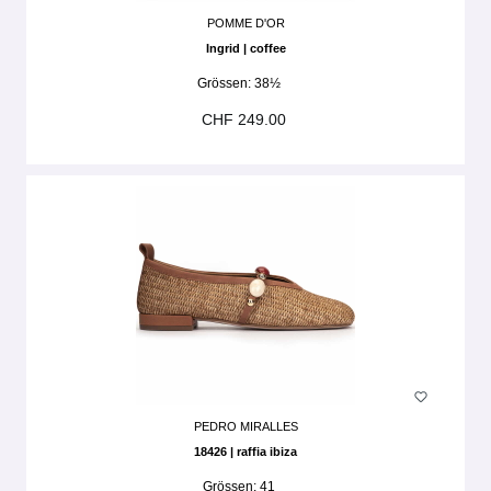
POMME D'OR
Ingrid | coffee
Grössen:
38½
CHF 249.00
PEDRO MIRALLES
18426 | raffia ibiza
Grössen:
41