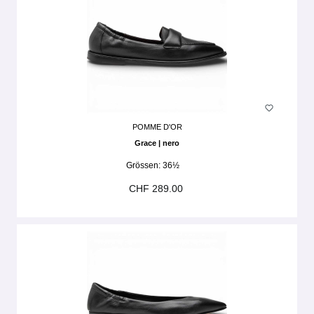
POMME D'OR
Grace | nero
Grössen:
36½
CHF 289.00