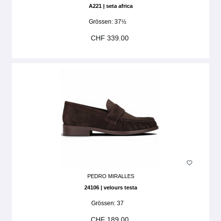
A221 | seta africa
Grössen:
37½
CHF 339.00
PEDRO MIRALLES
24106 | velours testa
Grössen:
37
CHF 189.00