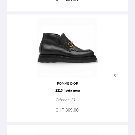
POMME D'OR
2213 | seta nera
Grössen:
37
CHF 369.00