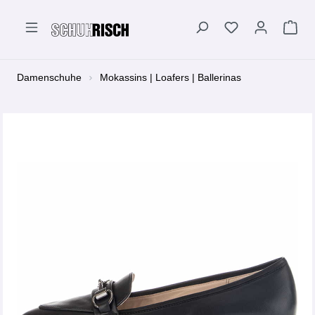
alt springen
Damenschuhe
Mokassins | Loafers | Ballerinas
Bildergalerie überspringen