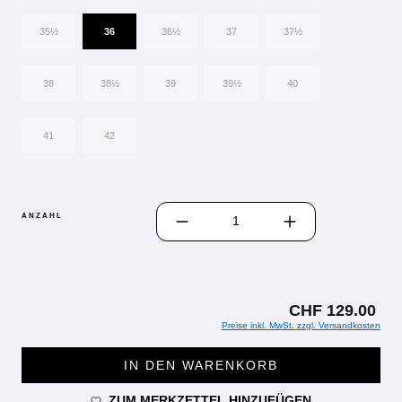
35½
36
36½
37
37½
38
38½
39
39½
40
41
42
PRODUKT ANZAHL: GIB DEN GEWÜN
ANZAHL
CHF 129.00
Preise inkl. MwSt. zzgl. Versandkosten
IN DEN WARENKORB
ZUM MERKZETTEL HINZUFÜGEN