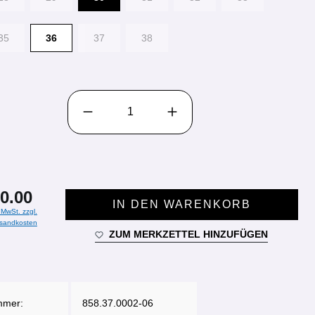
35
36
37
38
PRODUKT ANZAHL: GIB DEN GEWÜNSCHTEN WE
0.00
IN DEN WARENKORB
. MwSt. zzgl.
sandkosten
ZUM MERKZETTEL HINZUFÜGEN
mmer:
858.37.0002-06