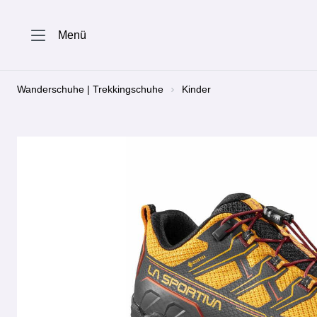
springen
Zur Hauptnavigation springen
Menü
Wanderschuhe | Trekkingschuhe
Kinder
Bildergalerie überspringen