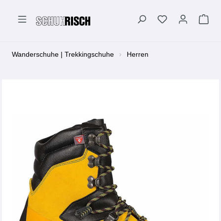
alt springen
Wanderschuhe | Trekkingschuhe
Herren
Bildergalerie überspringen