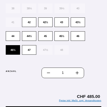
38
38½
39
39½
40
41
42
42½
43
43½
44
44½
45
45½
46
46½
47
47½
48
PRODUKT ANZAHL: GIB DEN GEWÜN
ANZAHL
CHF 485.00
Preise inkl. MwSt. zzgl. Versandkosten