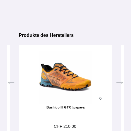
Produkte des Herstellers
Produktgalerie überspringen
Bushido III GTX | papaya
CHF 210.00