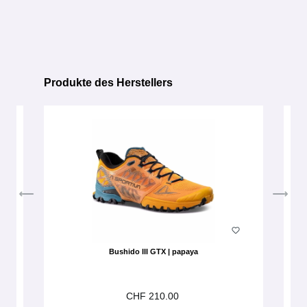
Produkte des Herstellers
Produktgalerie überspringen
Bushido III GTX | papaya
CHF 210.00