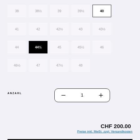
38
38½
39
39½
40
41
42
42½
43
43½
44
44½
45
45½
46
46½
47
47½
48
PRODUKT ANZAHL: GIB DEN GEWÜN
ANZAHL
CHF 200.00
Preise inkl. MwSt. zzgl. Versandkosten