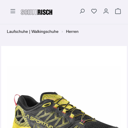
alt springen
Laufschuhe | Walkingschuhe
Herren
Bildergalerie überspringen