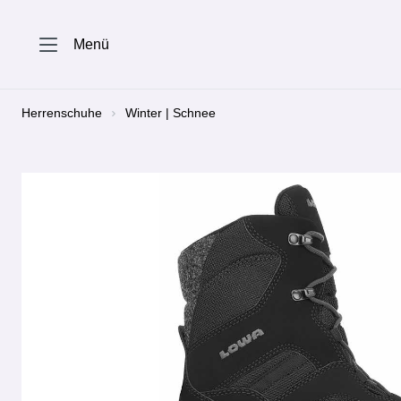
springen
Zur Hauptnavigation springen
Menü
Herrenschuhe
Winter | Schnee
Bildergalerie überspringen