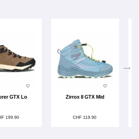
orer GTX Lo
Zirrox II GTX Mid
HF 199.90
CHF 119.90