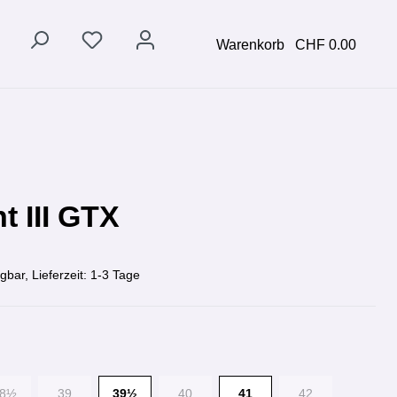
Warenkorb
CHF 0.00
t III GTX
gbar, Lieferzeit: 1-3 Tage
38½
39
39½
40
41
42