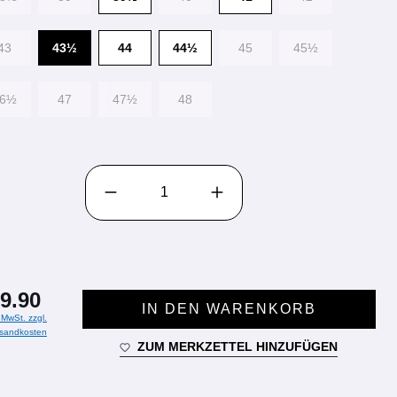
43
43½
44
44½
45
45½
46½
47
47½
48
PRODUKT ANZAHL: GIB DEN GEWÜNSCHTEN WE
9.90
IN DEN WARENKORB
. MwSt. zzgl.
sandkosten
ZUM MERKZETTEL HINZUFÜGEN