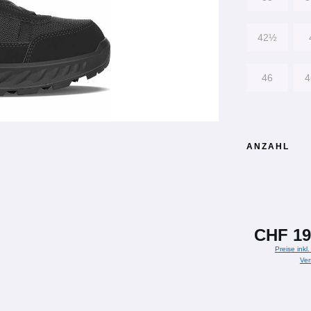
42½
46
ANZAHL
CHF 19
Preise inkl
Ver