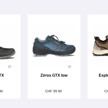
TX
Zirrox GTX low
Expl
90
CHF 99.90
C