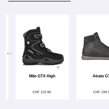
Produktgalerie überspringen
w
Milo GTX High
Atrato G
CHF 119.90
CHF 199.