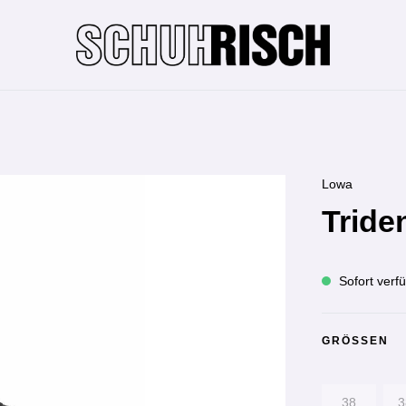
Lowa
Triden
Sofort verfü
GRÖSSEN
38