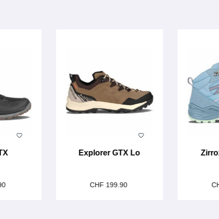
TX
Explorer GTX Lo
Zirro
90
CHF 199.90
C