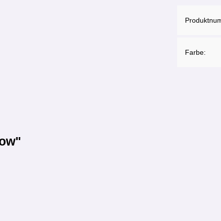
Produktnu
Farbe:
low"