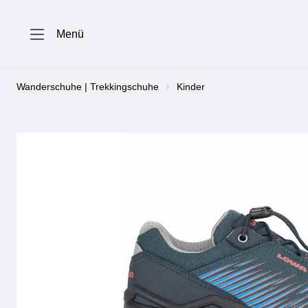
springen
Zur Hauptnavigation springen
Menü
Wanderschuhe | Trekkingschuhe
Kinder
Bildergalerie überspringen