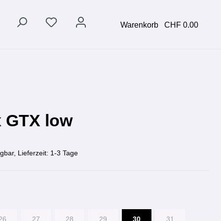
Warenkorb
CHF 0.00
x GTX low
gbar, Lieferzeit: 1-3 Tage
26
27
28
29
30
31