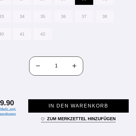
33
34
35
36
37
38
40
41
42
PRODUKT ANZAHL: GIB DEN GEWÜNSCHTEN WE
9.90
IN DEN WARENKORB
. MwSt. zzgl.
sandkosten
ZUM MERKZETTEL HINZUFÜGEN