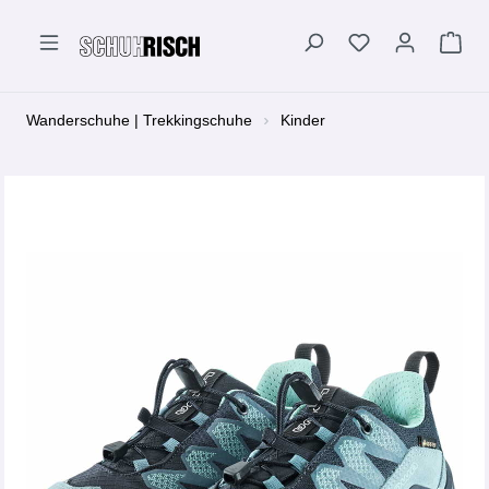
alt springen
Wanderschuhe | Trekkingschuhe
Kinder
Bildergalerie überspringen