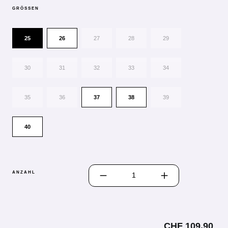
GRÖSSEN
25
26
27
28
29
30
31
32
33
34
35
36
37
38
39
40
PRODUKT ANZAHL: GIB DEN GEWÜN
ANZAHL
CHF 109.90