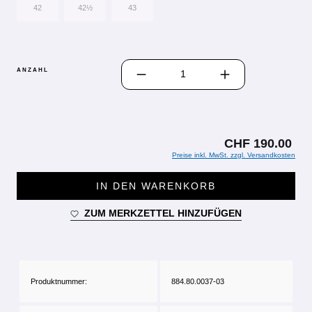
42
42½
43
PRODUKT ANZAHL: GIB DEN GEWÜN
ANZAHL
CHF 190.00
Preise inkl. MwSt. zzgl. Versandkosten
IN DEN WARENKORB
ZUM MERKZETTEL HINZUFÜGEN
Produktnummer:
884.80.0037-03