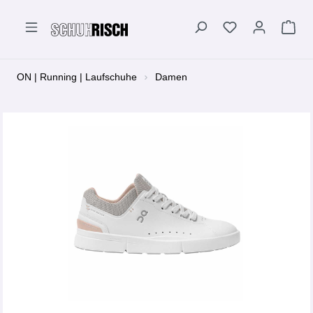
alt springen
ON | Running | Laufschuhe
Damen
Bildergalerie überspringen