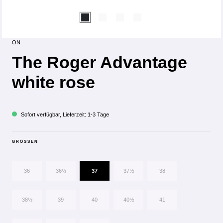
ON
The Roger Advantage
white rose
Sofort verfügbar, Lieferzeit: 1-3 Tage
GRÖSSEN
36
36½
37
37½
38
38½
39
40
40½
41