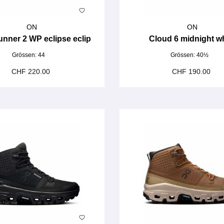
ON
ON
nner 2 WP eclipse eclip
Cloud 6 midnight w
Grössen:
44
Grössen:
40½
CHF 220.00
CHF 190.00