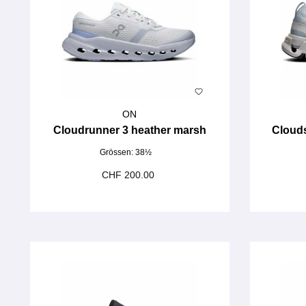
ON
Cloudrunner 3 heather marsh
Clouds
Grössen:
38½
CHF 200.00