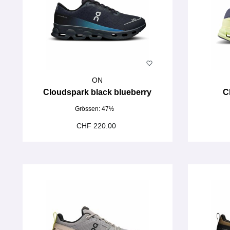
ON
Cloudspark black blueberry
C
Grössen:
47½
CHF 220.00