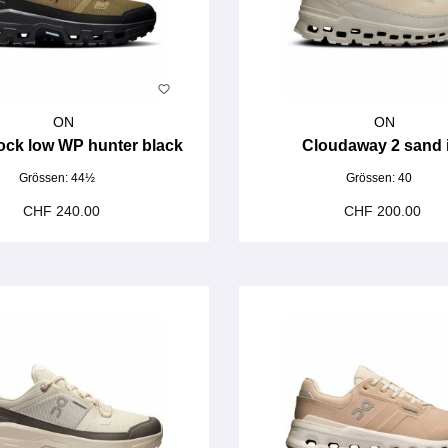
ON
ON
ock low WP hunter black
Cloudaway 2 sand 
Grössen:
44½
Grössen:
40
CHF 240.00
CHF 200.00