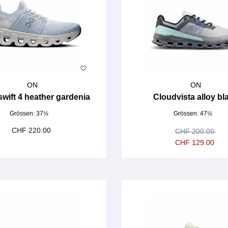
ON
ON
wift 4 heather gardenia
Cloudvista alloy bl
Grössen:
37½
Grössen:
47½
CHF 220.00
CHF 200.00
CHF 129.00