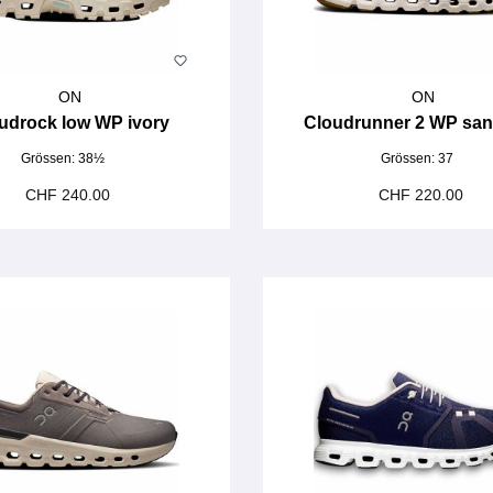
ON
ON
udrock low WP ivory
Cloudrunner 2 WP sa
Grössen:
38½
Grössen:
37
CHF 240.00
CHF 220.00