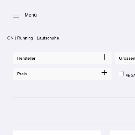
springen
Zur Hauptnavigation springen
Menü
ON | Running | Laufschuhe
Hersteller
Grösse
Preis
% S