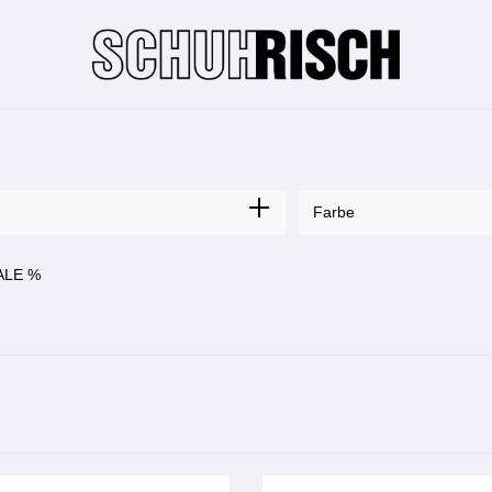
n
Farbe
ALE %