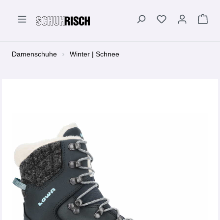
alt springen
Damenschuhe
Winter | Schnee
Bildergalerie überspringen