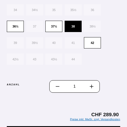
34
34½
35
35½
36
36½
37
37½
38
38½
39
39½
40
41
42
42½
43
43½
44
PRODUKT ANZAHL: GIB DEN GEWÜN
ANZAHL
CHF 289.90
Preise inkl. MwSt. zzgl. Versandkosten