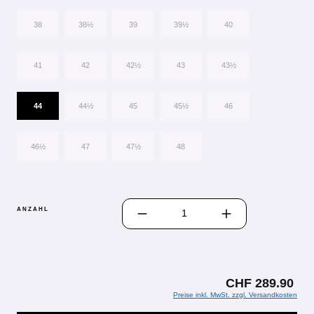
38
38½
39
39½
40
41
42
42½
43
43½
44
44½
45
45½
46
46½
47
47½
48
PRODUKT ANZAHL: GIB DEN GEWÜN
ANZAHL
CHF 289.90
Preise inkl. MwSt. zzgl. Versandkosten