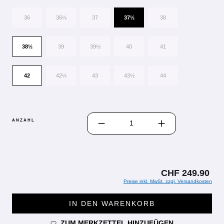
36
36½
37
37½
38
38½
39
39½
40
41
42
42½
43
43½
44
PRODUKT ANZAHL: GIB DEN GEWÜN
ANZAHL
CHF 249.90
Preise inkl. MwSt. zzgl. Versandkosten
IN DEN WARENKORB
ZUM MERKZETTEL HINZUFÜGEN