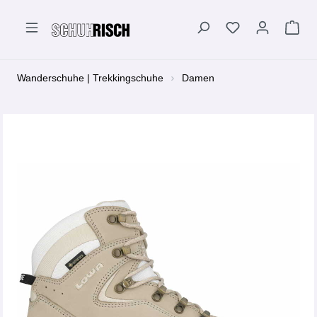
alt springen
Wanderschuhe | Trekkingschuhe
Damen
Bildergalerie überspringen