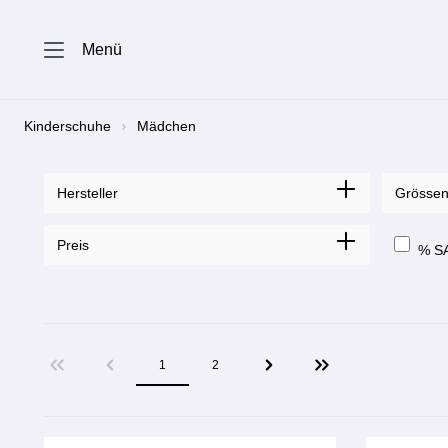
springen
Zur Hauptnavigation springen
Menü
Kinderschuhe
Mädchen
Hersteller
Grösse
Preis
% S
1
2