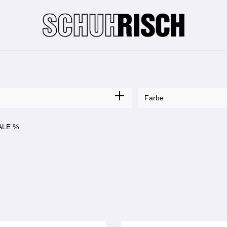
n
Farbe
ALE %