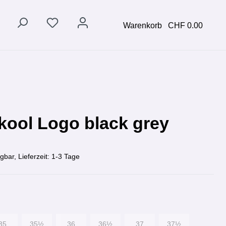
Warenkorb
CHF 0.00
kool Logo black grey
gbar, Lieferzeit: 1-3 Tage
35
35½
36
36½
37
37½