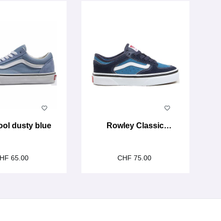
ool dusty blue
Rowley Classic
parisian night
HF 65.00
CHF 75.00