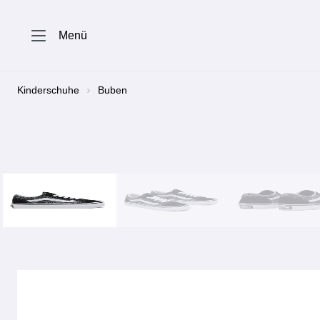
springen
Zur Hauptnavigation springen
Menü
Kinderschuhe
Buben
Bildergalerie überspringen