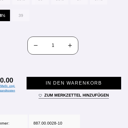
38½
39
PRODUKT ANZAHL: GIB DEN GEWÜNSCHTEN WE
0.00
IN DEN WARENKORB
. MwSt. zzgl.
sandkosten
ZUM MERKZETTEL HINZUFÜGEN
mmer:
887.00.0028-10