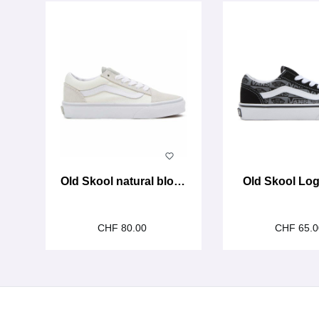
Old Skool natural block
Old Skool Log
multi
grey
CHF 80.00
CHF 65.