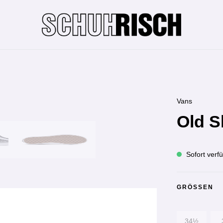
Vans
Old S
Sofort verfü
GRÖSSEN
34½