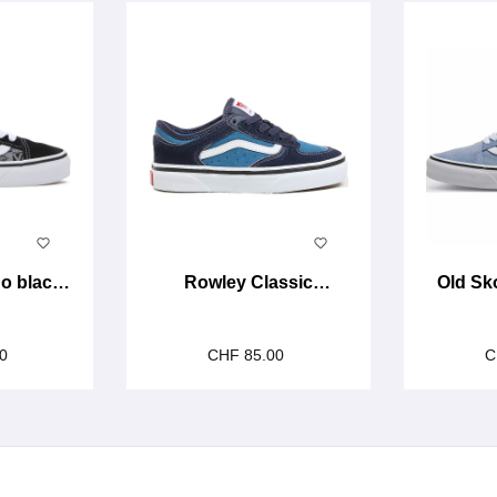
o black
Rowley Classic
Old Sk
parisian night
00
CHF 85.00
C