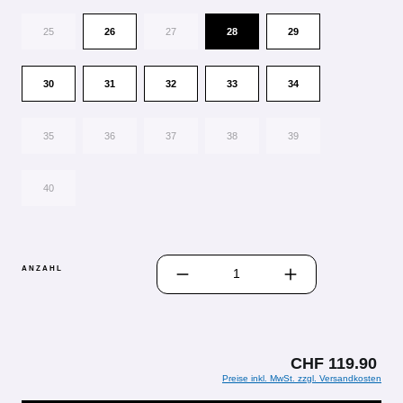
25
26
27
28
29
30
31
32
33
34
35
36
37
38
39
40
PRODUKT ANZAHL: GIB DEN GEWÜN
ANZAHL
CHF 119.90
Preise inkl. MwSt. zzgl. Versandkosten