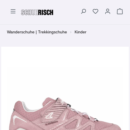
alt springen
Wanderschuhe | Trekkingschuhe
Kinder
Bildergalerie überspringen