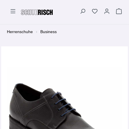
alt springen
Herrenschuhe
Business
Bildergalerie überspringen