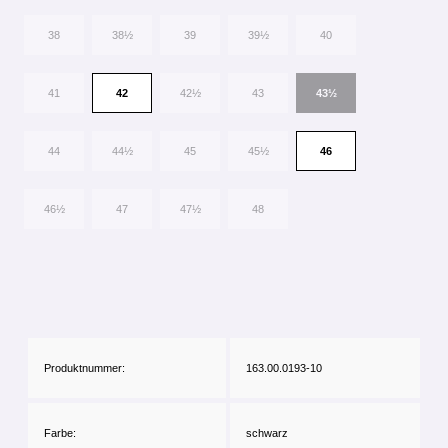
38
38½
39
39½
40
41
42
42½
43
43½
44
44½
45
45½
46
46½
47
47½
48
Produktnummer:
163.00.0193-10
Farbe:
schwarz