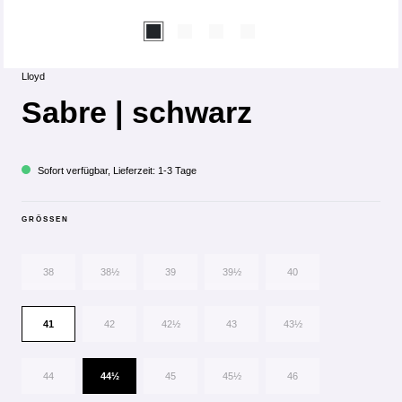
Lloyd
Sabre | schwarz
Sofort verfügbar, Lieferzeit: 1-3 Tage
GRÖSSEN
38
38½
39
39½
40
41
42
42½
43
43½
44
44½
45
45½
46