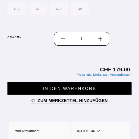
46½
47
47½
48
PRODUKT ANZAHL: GIB DEN GEWÜN
ANZAHL
CHF 179.00
Preise inkl. MwSt. zzgl. Versandkosten
IN DEN WARENKORB
ZUM MERKZETTEL HINZUFÜGEN
Produktnummer:
163.00.0246-12