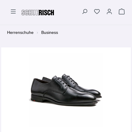
alt springen
Herrenschuhe
Business
Bildergalerie überspringen