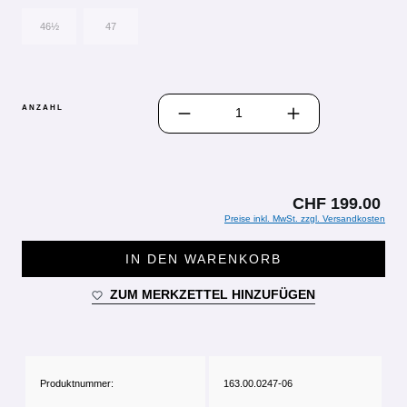
46½
47
PRODUKT ANZAHL: GIB DEN GEWÜN
ANZAHL
CHF 199.00
Preise inkl. MwSt. zzgl. Versandkosten
IN DEN WARENKORB
ZUM MERKZETTEL HINZUFÜGEN
Produktnummer:
163.00.0247-06