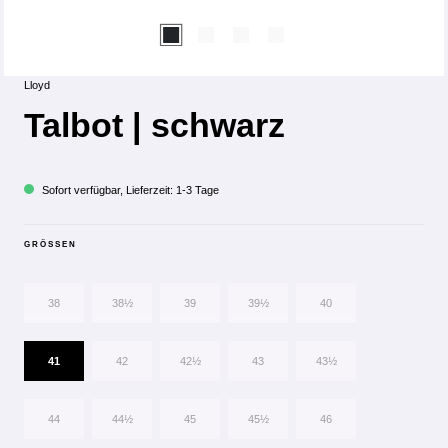
Lloyd
Talbot | schwarz
Sofort verfügbar, Lieferzeit: 1-3 Tage
GRÖSSEN
38
38½
39
39½
40
41
42
42½
43
43½
44
44½
45
45½
46