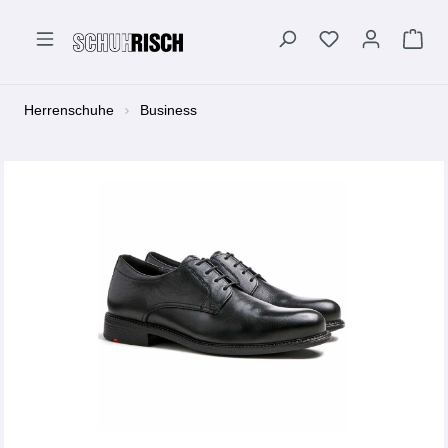
alt springen
Herrenschuhe
Business
Bildergalerie überspringen