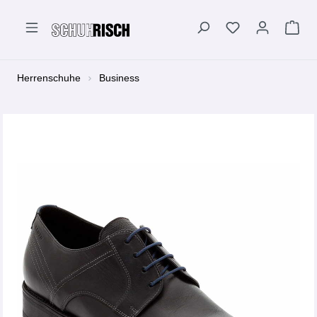
alt springen
Herrenschuhe
Business
Bildergalerie überspringen