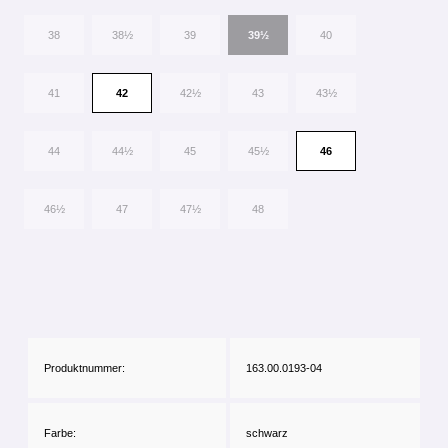
38
38½
39
39½
40
41
42
42½
43
43½
44
44½
45
45½
46
46½
47
47½
48
Produktnummer:
163.00.0193-04
Farbe:
schwarz