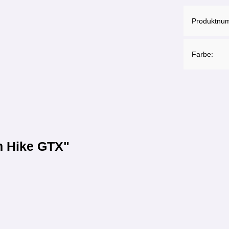
Produktnu
Farbe:
m Hike GTX"