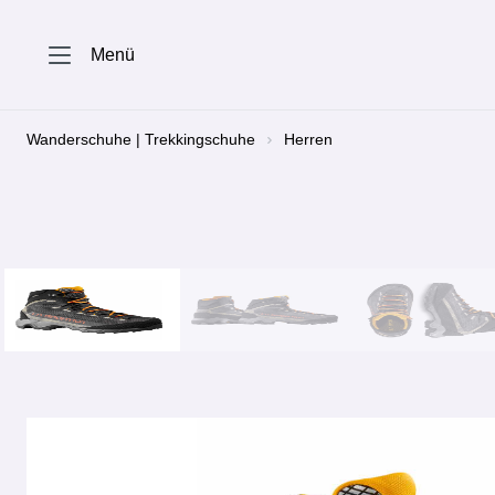
springen
Zur Hauptnavigation springen
Menü
Wanderschuhe | Trekkingschuhe
Herren
Bildergalerie überspringen