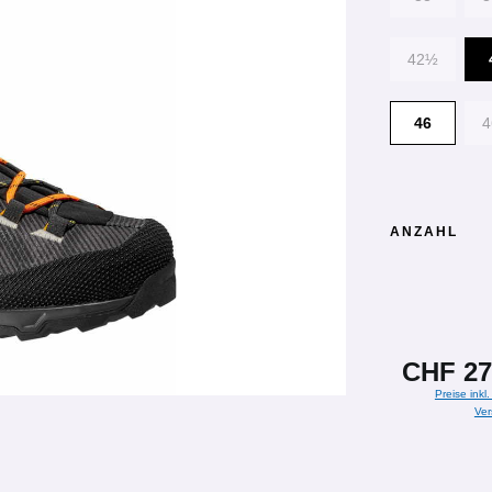
42½
46
ANZAHL
CHF 27
Preise inkl
Ver