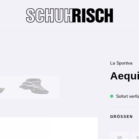
La Sportiva
Aequi
Sofort verfü
GRÖSSEN
38