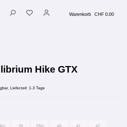
Warenkorb
CHF 0.00
librium Hike GTX
gbar, Lieferzeit: 1-3 Tage
38½
39
39½
40
41
42