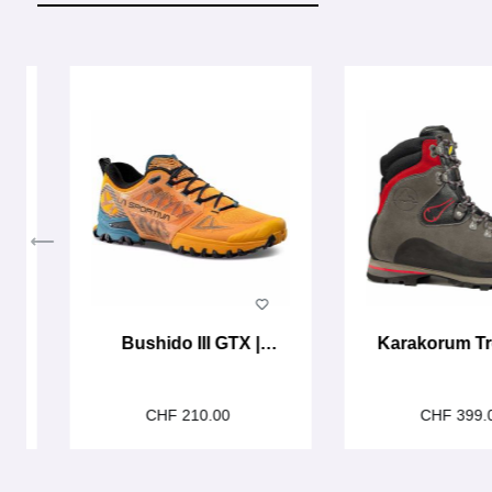
Produktgalerie überspringen
Bushido III GTX |
Karakorum T
papaya
CHF 210.00
CHF 399.