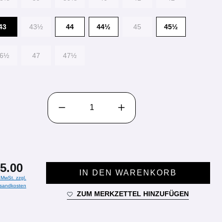
43
43½
44
44½
45
45½
46½
47
47½
PRODUKT ANZAHL: GIB DEN GEWÜNSCHTEN WE
5.00
IN DEN WARENKORB
. MwSt. zzgl.
sandkosten
ZUM MERKZETTEL HINZUFÜGEN