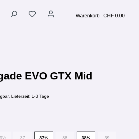
Warenkorb
CHF 0.00
gade EVO GTX Mid
gbar, Lieferzeit: 1-3 Tage
36½
37
37½
38
38½
39