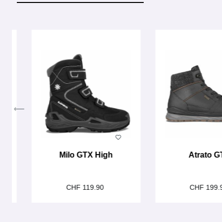
Produktgalerie überspringen
w
Milo GTX High
Atrato G
CHF 119.90
CHF 199.