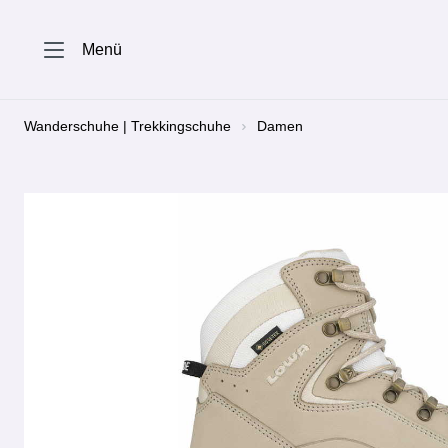
springen
Zur Hauptnavigation springen
Menü
Wanderschuhe | Trekkingschuhe
Damen
Bildergalerie überspringen