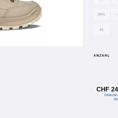
39½
44
ANZAHL
CHF 24
Preise inkl
Ver