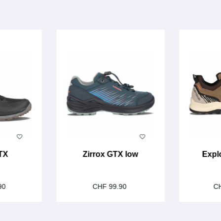
TX
Zirrox GTX low
Expl
90
CHF 99.90
C