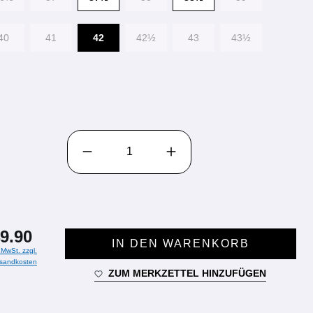
40
41
42
42½
43
43½
PRODUKT ANZAHL: GIB DEN GEWÜNSCHTEN WE
9.90
IN DEN WARENKORB
. MwSt. zzgl.
sandkosten
ZUM MERKZETTEL HINZUFÜGEN