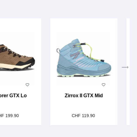
orer GTX Lo
Zirrox II GTX Mid
HF 199.90
CHF 119.90