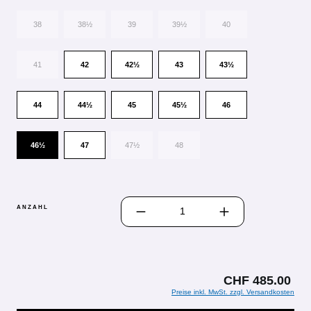
38
38½
39
39½
40
41
42
42½
43
43½
44
44½
45
45½
46
46½
47
47½
48
PRODUKT ANZAHL: GIB DEN GEWÜN
ANZAHL
CHF 485.00
Preise inkl. MwSt. zzgl. Versandkosten