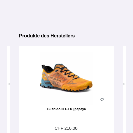
Produkte des Herstellers
Produktgalerie überspringen
Bushido III GTX | papaya
CHF 210.00