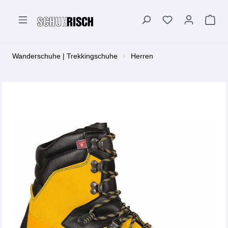
alt springen
Wanderschuhe | Trekkingschuhe
Herren
Bildergalerie überspringen