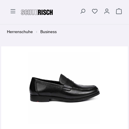
alt springen
Herrenschuhe
Business
Bildergalerie überspringen