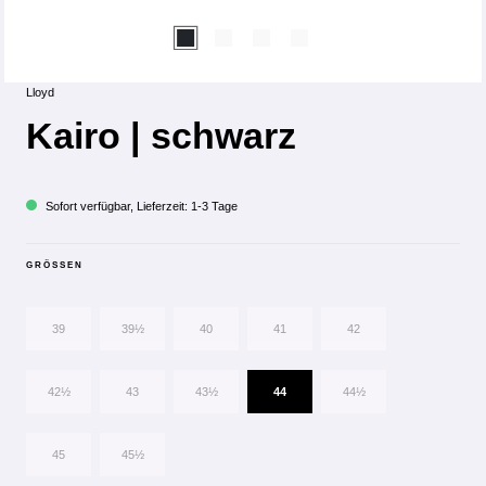
Lloyd
Kairo | schwarz
Sofort verfügbar, Lieferzeit: 1-3 Tage
GRÖSSEN
39
39½
40
41
42
42½
43
43½
44
44½
45
45½