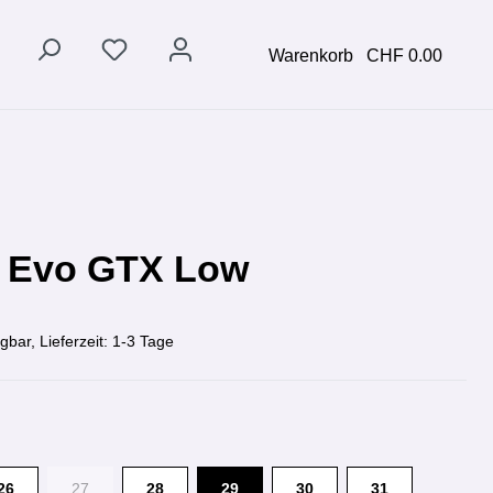
Warenkorb
CHF 0.00
x Evo GTX Low
gbar, Lieferzeit: 1-3 Tage
26
27
28
29
30
31