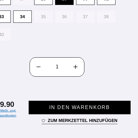
33
34
35
36
37
38
40
PRODUKT ANZAHL: GIB DEN GEWÜNSCHTEN WE
9.90
IN DEN WARENKORB
. MwSt. zzgl.
sandkosten
ZUM MERKZETTEL HINZUFÜGEN