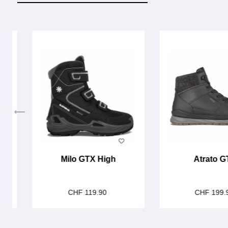
Produktgalerie überspringen
w
Milo GTX High
Atrato G
CHF 119.90
CHF 199.