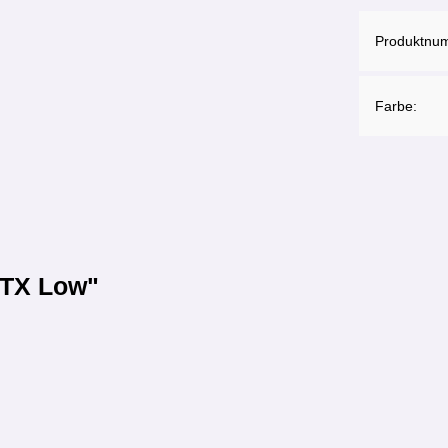
Produktnu
Farbe:
GTX Low"