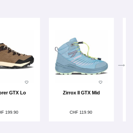
orer GTX Lo
Zirrox II GTX Mid
HF 199.90
CHF 119.90