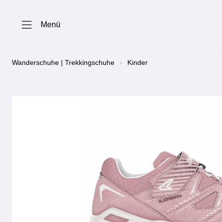
springen
Zur Hauptnavigation springen
Menü
Wanderschuhe | Trekkingschuhe
Kinder
Bildergalerie überspringen