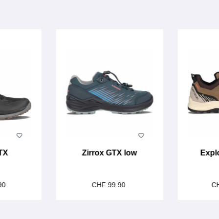
TX
Zirrox GTX low
Expl
90
CHF 99.90
C