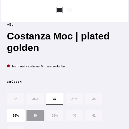
AGL
Costanza Moc | plated
golden
Nicht mehr in dieser Grösse verfügbar
GRÖSSEN
36
36½
37
37½
38
38½
39
39½
40
41