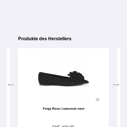
Produkte des Herstellers
Produktgalerie überspringen
Fergy Rose | camoscio nero