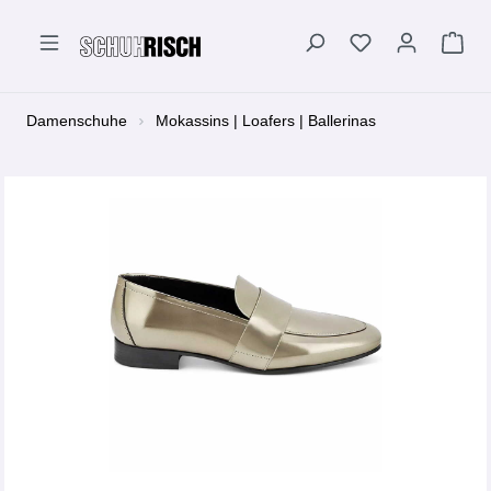
alt springen
Damenschuhe
Mokassins | Loafers | Ballerinas
Bildergalerie überspringen