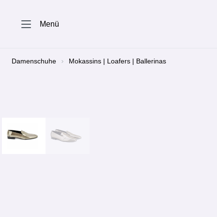
springen
Zur Hauptnavigation springen
Menü
Damenschuhe
Mokassins | Loafers | Ballerinas
Bildergalerie überspringen