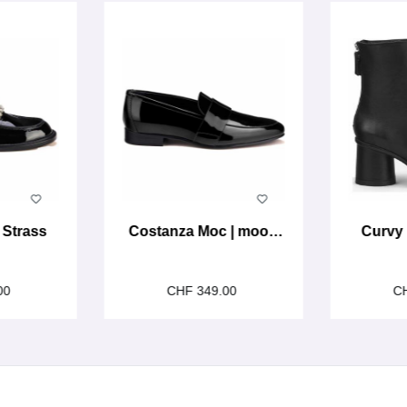
 Strass
Costanza Moc | moon
Curvy 
nero
00
CHF 349.00
C