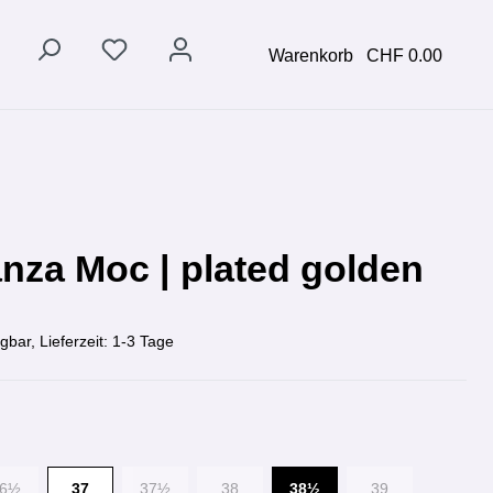
Warenkorb
CHF 0.00
nza Moc | plated golden
gbar, Lieferzeit: 1-3 Tage
36½
37
37½
38
38½
39