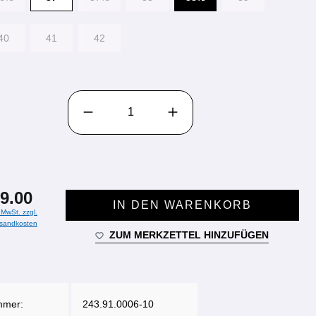
40
41
42
PRODUKT ANZAHL: GIB DEN GEWÜNSCHTEN WE
9.00
IN DEN WARENKORB
. MwSt. zzgl.
sandkosten
ZUM MERKZETTEL HINZUFÜGEN
mmer:
243.91.0006-10