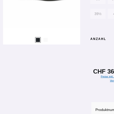
39½
ANZAHL
CHF 36
Preise inkl
Ver
Produktnu