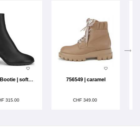
Bootie | softy
756549 | caramel
nero
HF 315.00
CHF 349.00