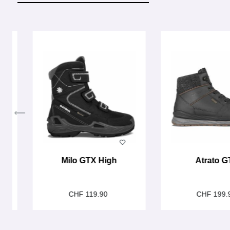
Produktgalerie überspringen
w
Milo GTX High
Atrato G
CHF 119.90
CHF 199.