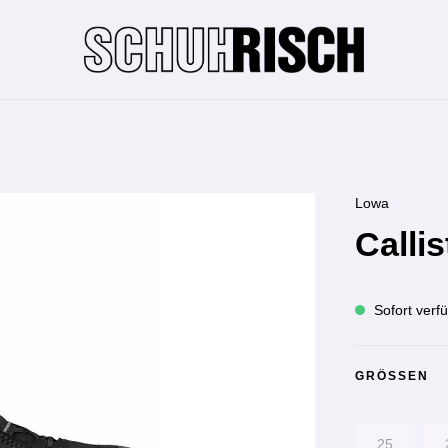
Lowa
Calli
Sofort verfü
GRÖSSEN
25