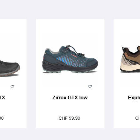
TX
Zirrox GTX low
Expl
90
CHF 99.90
C