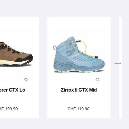
orer GTX Lo
Zirrox II GTX Mid
HF 199.90
CHF 119.90