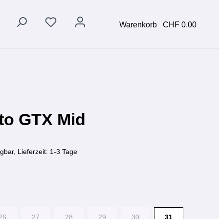
Warenkorb
CHF 0.00
sto GTX Mid
gbar, Lieferzeit: 1-3 Tage
26
27
28
29
30
31