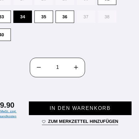
33
34
35
36
37
38
40
PRODUKT ANZAHL: GIB DEN GEWÜNSCHTEN WE
9.90
IN DEN WARENKORB
. MwSt. zzgl.
sandkosten
ZUM MERKZETTEL HINZUFÜGEN