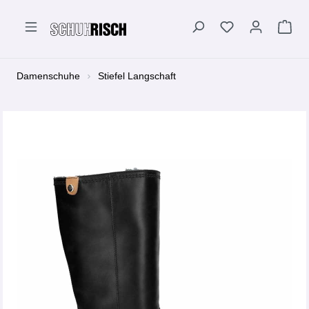
alt springen
Damenschuhe
Stiefel Langschaft
Bildergalerie überspringen