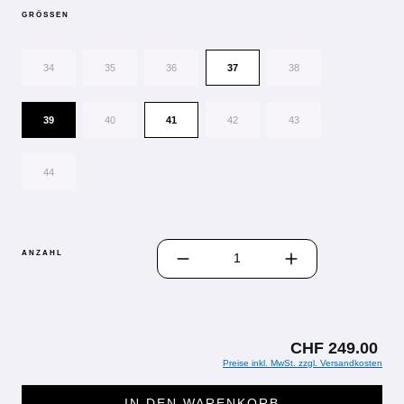
GRÖSSEN
34
35
36
37
38
39
40
41
42
43
44
PRODUKT ANZAHL: GIB DEN GEWÜN
ANZAHL
CHF 249.00
Preise inkl. MwSt. zzgl. Versandkosten
IN DEN WARENKORB