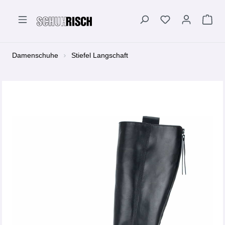
alt springen
Damenschuhe
Stiefel Langschaft
Bildergalerie überspringen