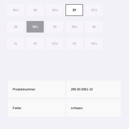
35½
36
36½
37
37½
38
38½
39
39½
40
41
42
42½
43
43½
Produktnummer:
286.00.0061-10
Farbe:
schwarz