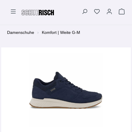
alt springen
Damenschuhe
Komfort | Weite G-M
Bildergalerie überspringen