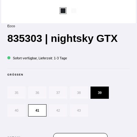
Ecco
835303 | nightsky GTX
Sofort verfügbar, Lieferzeit: 1-3 Tage
GRÖSSEN
35
36
37
38
39
40
41
42
43
PRODUKT ANZAHL: GIB DEN GEWÜN