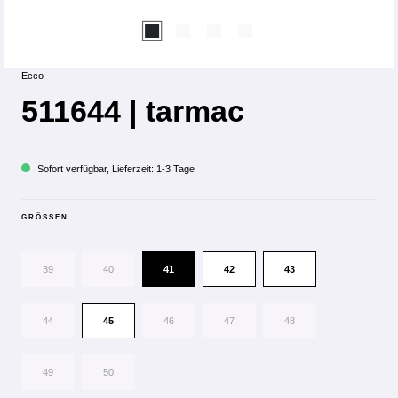
Ecco
511644 | tarmac
Sofort verfügbar, Lieferzeit: 1-3 Tage
GRÖSSEN
39
40
41
42
43
44
45
46
47
48
49
50