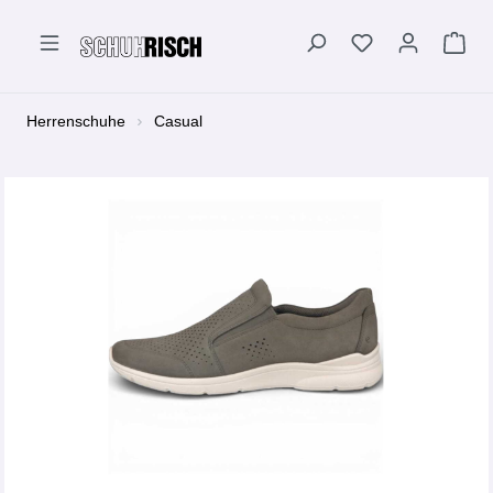
alt springen
Herrenschuhe
Casual
Bildergalerie überspringen