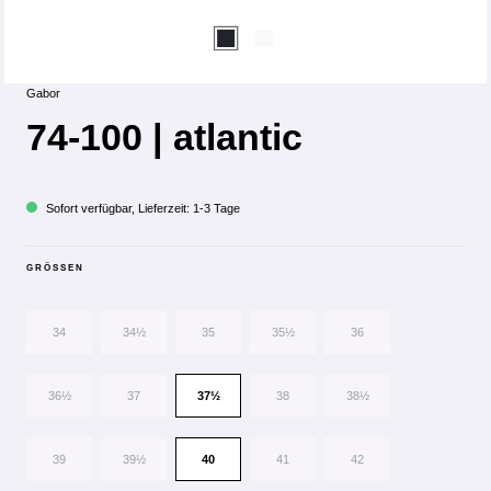
Gabor
74-100 | atlantic
Sofort verfügbar, Lieferzeit: 1-3 Tage
GRÖSSEN
34
34½
35
35½
36
36½
37
37½
38
38½
39
39½
40
41
42