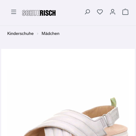
alt springen
Kinderschuhe
Mädchen
Bildergalerie überspringen