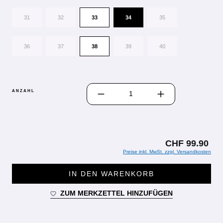
31
32
33
34
35
36
37
38
39
40
PRODUKT ANZAHL: GIB DEN GEWÜN
ANZAHL
CHF 99.90
Preise inkl. MwSt. zzgl. Versandkosten
IN DEN WARENKORB
ZUM MERKZETTEL HINZUFÜGEN