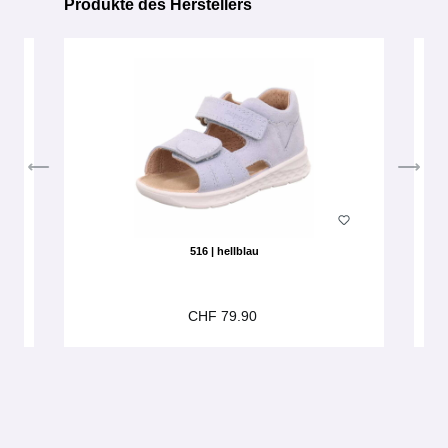
Produkte des Herstellers
Produktgalerie überspringen
516 | hellblau
CHF 79.90