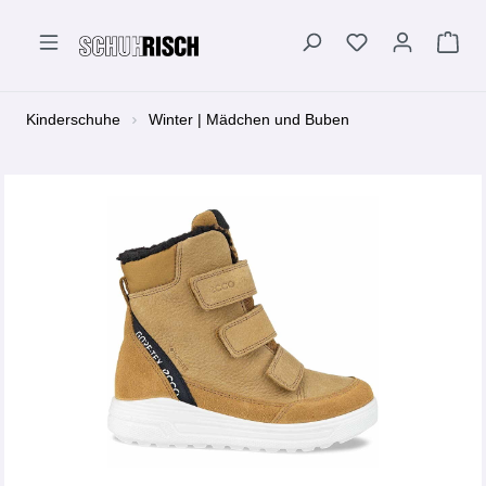
alt springen
Kinderschuhe
Winter | Mädchen und Buben
Bildergalerie überspringen