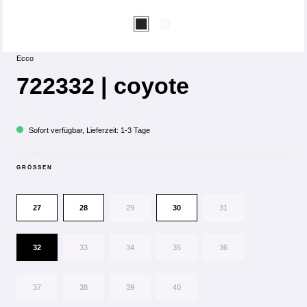
Ecco
722332 | coyote
Sofort verfügbar, Lieferzeit: 1-3 Tage
GRÖSSEN
27
28
29
30
31
32
33
34
35
36
37
38
39
40