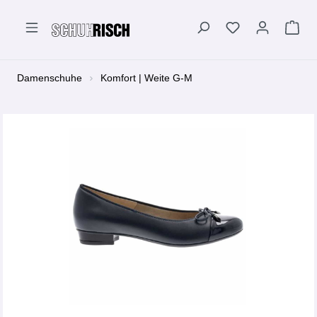
alt springen
Damenschuhe
Komfort | Weite G-M
Bildergalerie überspringen