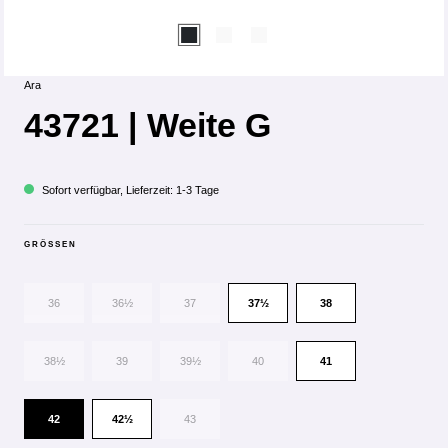
Ara
43721 | Weite G
Sofort verfügbar, Lieferzeit: 1-3 Tage
GRÖSSEN
36
36½
37
37½
38
38½
39
39½
40
41
42
42½
43