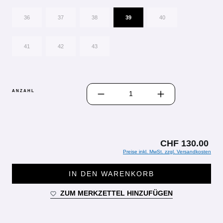
36
37
38
39
40
41
42
43
PRODUKT ANZAHL: GIB DEN GEWÜN
ANZAHL
CHF 130.00
Preise inkl. MwSt. zzgl. Versandkosten
IN DEN WARENKORB
ZUM MERKZETTEL HINZUFÜGEN