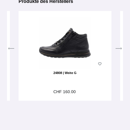
Produkte des Herstellers
Produktgalerie überspringen
24808 | Weite G
CHF 160.00