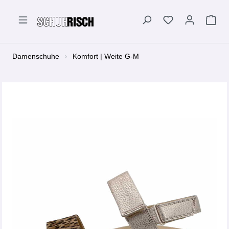
alt springen
Damenschuhe
Komfort | Weite G-M
Bildergalerie überspringen