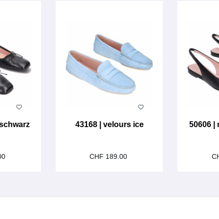
 schwarz
43168 | velours ice
50606 |
00
CHF 189.00
C