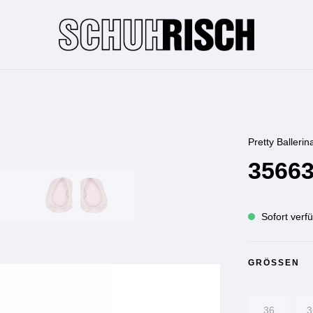
Pretty Ballerin
35663
Sofort verfü
GRÖSSEN
36