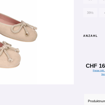
39½
ANZAHL
CHF 16
Preise inkl
Ver
Produktnu