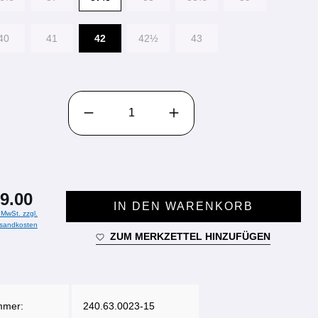
40
41
42
42½
43
PRODUKT ANZAHL: GIB DEN GEWÜNSCHTEN WE
9.00
IN DEN WARENKORB
. MwSt. zzgl.
sandkosten
ZUM MERKZETTEL HINZUFÜGEN
mmer:
240.63.0023-15