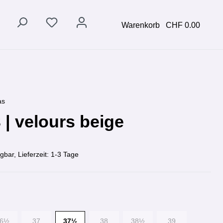
Warenkorb
CHF 0.00
as
 | velours beige
gbar, Lieferzeit: 1-3 Tage
36½
37
37½
38
38½
39