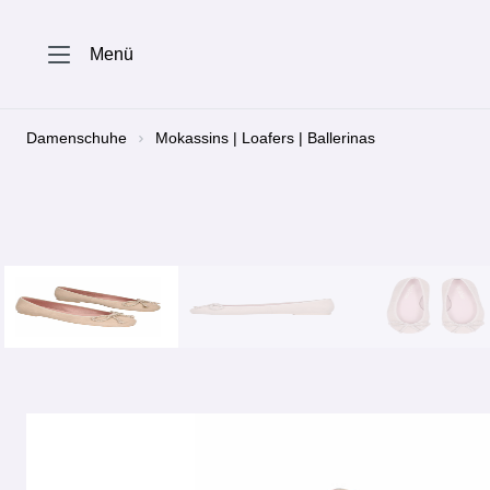
springen
Zur Hauptnavigation springen
Menü
Damenschuhe
Mokassins | Loafers | Ballerinas
Bildergalerie überspringen