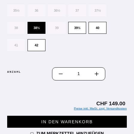
35½
36
36½
37
37½
38
38½
39
39½
40
41
42
PRODUKT ANZAHL: GIB DEN GEWÜN
ANZAHL
CHF 149.00
Preise inkl. MwSt. zzgl. Versandkosten
IN DEN WARENKORB
ZUM MERKZETTEL HINZUFÜGEN