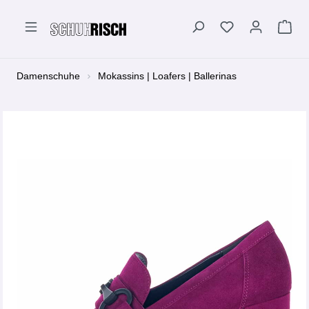
alt springen
Damenschuhe
Mokassins | Loafers | Ballerinas
Bildergalerie überspringen