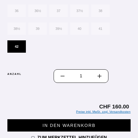
36
36½
37
37½
38
38½
39
39½
40
41
42
PRODUKT ANZAHL: GIB DEN GEWÜN
ANZAHL
CHF 160.00
Preise inkl. MwSt. zzgl. Versandkosten
IN DEN WARENKORB
ZUM MERKZETTEL HINZUFÜGEN