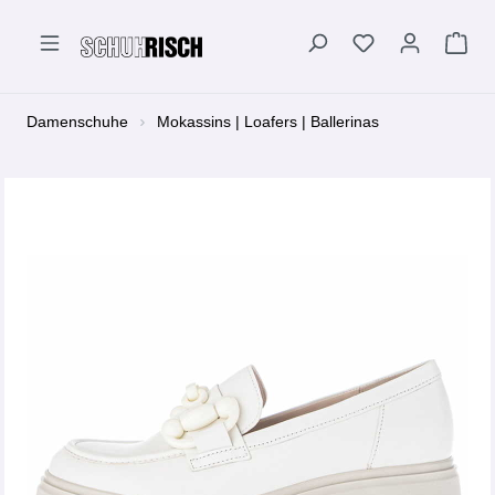
alt springen
Damenschuhe
Mokassins | Loafers | Ballerinas
Bildergalerie überspringen