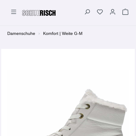
alt springen
Damenschuhe
Komfort | Weite G-M
Bildergalerie überspringen