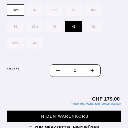
36½
37
37½
38
38½
39
39½
40
41
42
42½
43
PRODUKT ANZAHL: GIB DEN GEWÜN
ANZAHL
CHF 179.00
Preise inkl. MwSt. zzgl. Versandkosten
IN DEN WARENKORB
ZUM MERKZETTEL HINZUFÜGEN