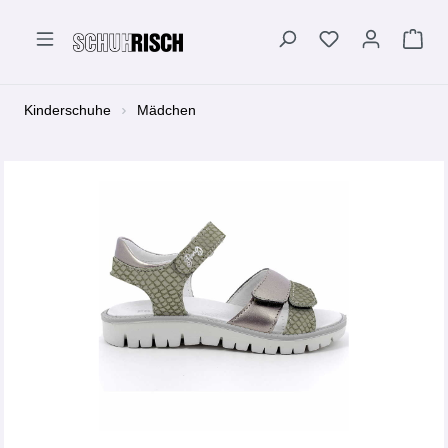
alt springen
Kinderschuhe
Mädchen
Bildergalerie überspringen