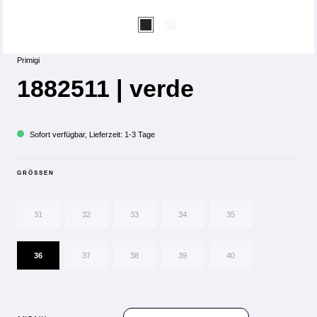
Primigi
1882511 | verde
Sofort verfügbar, Lieferzeit: 1-3 Tage
GRÖSSEN
31
32
33
34
35
36
37
38
39
40
PRODUKT ANZAHL: GIB DEN GEWÜN