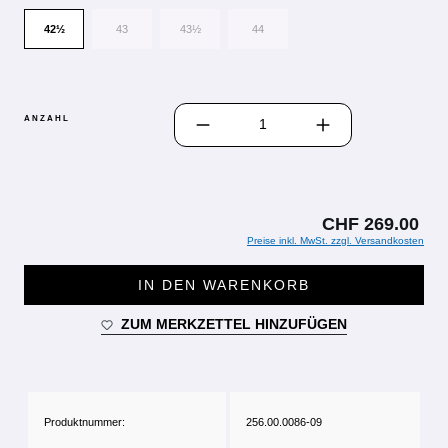
42½
43
43½
44
PRODUKT ANZAHL: GIB DEN GEWÜN
ANZAHL
CHF 269.00
Preise inkl. MwSt. zzgl. Versandkosten
IN DEN WARENKORB
ZUM MERKZETTEL HINZUFÜGEN
Produktnummer:
256.00.0086-09