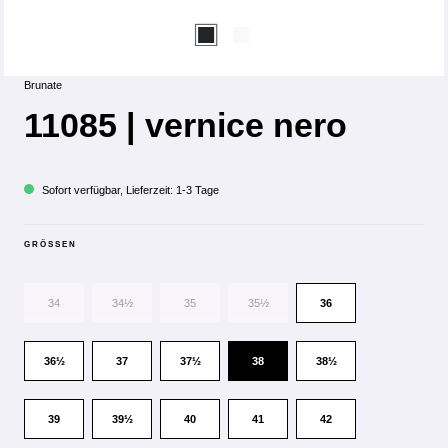
Brunate
11085 | vernice nero
Sofort verfügbar, Lieferzeit: 1-3 Tage
GRÖSSEN
34
34½
35
35½
36
36½
37
37½
38
38½
39
39½
40
41
42