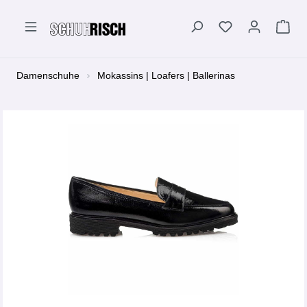
alt springen
Damenschuhe
Mokassins | Loafers | Ballerinas
Bildergalerie überspringen