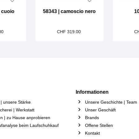
s cuoio
58343 | camoscio nero
10
00
CHF 319.00
C
Informationen
| unsere Stärke
Unsere Geschichte | Team
herei | Werkstatt
Unser Geschäft
n | zu Hause anprobieren
Brands
ufanalyse beim Laufschuhkauf
Offene Stellen
Kontakt