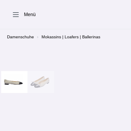
springen
Zur Hauptnavigation springen
Menü
Damenschuhe
Mokassins | Loafers | Ballerinas
Bildergalerie überspringen