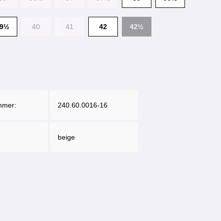
39½
40
41
42
42½
mmer:
240.60.0016-16
beige