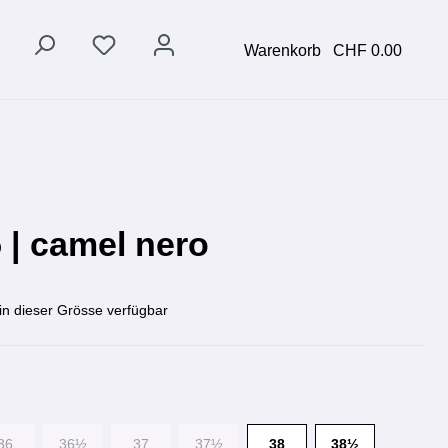
Warenkorb
CHF 0.00
 | camel nero
in dieser Grösse verfügbar
36
36½
37
37½
38
38½