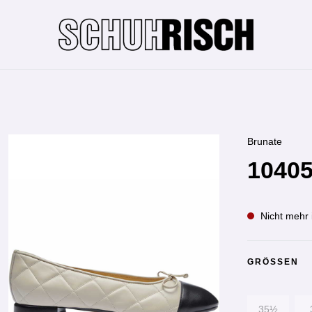
Brunate
10405
Nicht mehr 
GRÖSSEN
35½